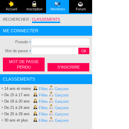
Accueil
Inscription
Membres
Forum
RECHERCHER
|
CLASSEMENTS
ME CONNECTER
Pseudo
Mot de passe
MOT DE PASSE
PERDU
S'INSCRIRE
CLASSEMENTS
14 ans et moins
Filles
Garçons
De 15 à 17 ans
Filles
Garçons
De 18 à 20 ans
Filles
Garçons
De 21 à 24 ans
Filles
Garçons
De 25 à 29 ans
Filles
Garçons
30 ans et plus
Filles
Garçons