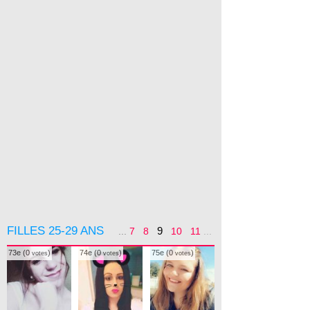
FILLES 25-29 ANS
9
...
7
8
10
11
...
73e (0
)
74e (0
)
75e (0
)
votes
votes
votes