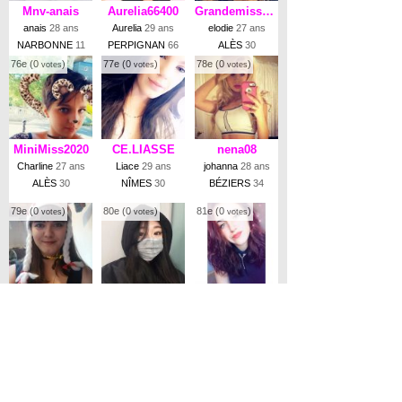
Mnv-anais
Aurelia66400
Grandemiss2020
anais
28 ans
Aurelia
29 ans
elodie
27 ans
NARBONNE
11
PERPIGNAN
66
ALÈS
30
76e (0
)
77e (0
)
78e (0
)
votes
votes
votes
MiniMiss2020
CE.LIASSE
nena08
Charline
27 ans
Liace
29 ans
johanna
28 ans
ALÈS
30
NÎMES
30
BÉZIERS
34
79e (0
)
80e (0
)
81e (0
)
votes
votes
votes
Lis22
Yuna345
Elsamrtnz
Lisa
29 ans
Yuna
28 ans
Elsa
28 ans
AVIGNON
84
PARIS
75
MONTPELLIER
34
◄ PRÉCÉDENT
|
SUIVANT ►