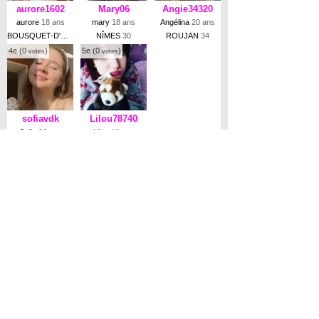
aurore1602
Mary06
Angie34320
aurore
18 ans
mary
18 ans
Angélina
20 ans
BOUSQUET-D'ORB
34
NÎMES
30
ROUJAN
34
4e (0
)
5e (0
)
votes
votes
sofiavdk
Lilou78740
Sofia
20 ans
Lilou
19 ans
MONTPELLIER
34
ÉVECQUEMONT
78