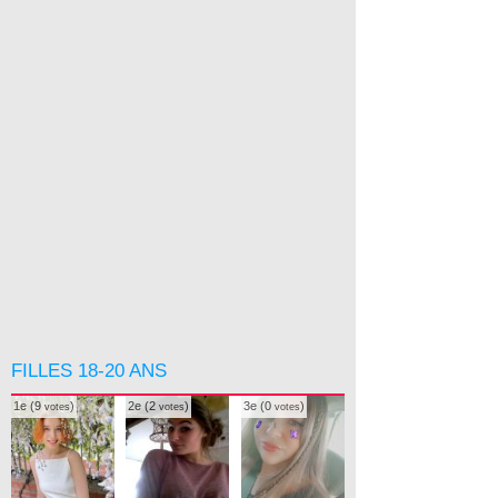
FILLES 18-20 ANS
1e (9
)
2e (2
)
3e (0
)
votes
votes
votes