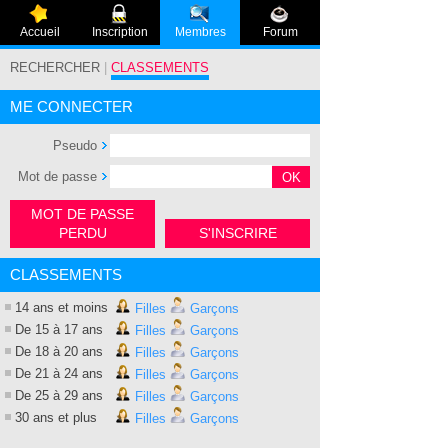
Accueil
Inscription
Membres
Forum
RECHERCHER
|
CLASSEMENTS
ME CONNECTER
Pseudo
Mot de passe
MOT DE PASSE
PERDU
S'INSCRIRE
CLASSEMENTS
14 ans et moins
Filles
Garçons
De 15 à 17 ans
Filles
Garçons
De 18 à 20 ans
Filles
Garçons
De 21 à 24 ans
Filles
Garçons
De 25 à 29 ans
Filles
Garçons
30 ans et plus
Filles
Garçons