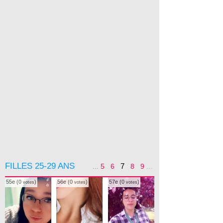
FILLES 25-29 ANS
7
...
5
6
8
9
...
55e (0
)
56e (0
)
57e (0
)
votes
votes
votes