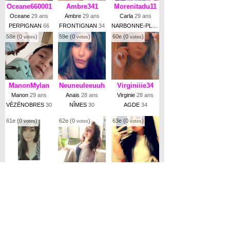
Oceane660001
Ambre341
Morenitadu11
Oceane
29 ans
Ambre
29 ans
Carla
29 ans
PERPIGNAN
66
FRONTIGNAN
34
NARBONNE-PLAGE
58e (0
)
59e (0
)
60e (0
)
votes
votes
votes
ManonMylan
Neuneuleeuuh
Virginiiie34
Manon
29 ans
Anais
28 ans
Virginie
28 ans
VÉZÉNOBRES
30
NÎMES
30
AGDE
34
61e (0
)
62e (0
)
63e (0
)
votes
votes
votes
Liiiilou23
eloracharles
Stacy.Grey
leila
28 ans
Elora
26 ans
Stacy
25 ans
CARCASSONNE
11
MONTPELLIER
34
GRAND-COMBE
30
◄ PRÉCÉDENT
|
SUIVANT ►