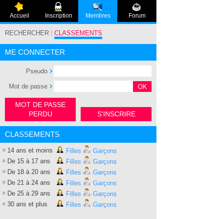
Accueil
Inscription
Membres
Forum
RECHERCHER
|
CLASSEMENTS
ME CONNECTER
Pseudo
Mot de passe
MOT DE PASSE
PERDU
S'INSCRIRE
CLASSEMENTS
14 ans et moins
Filles
Garçons
De 15 à 17 ans
Filles
Garçons
De 18 à 20 ans
Filles
Garçons
De 21 à 24 ans
Filles
Garçons
De 25 à 29 ans
Filles
Garçons
30 ans et plus
Filles
Garçons