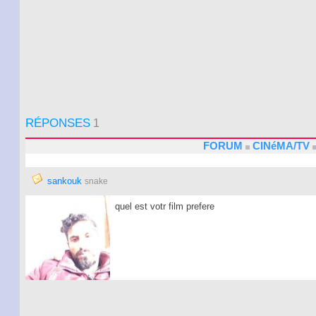
RÉPONSES
1
FORUM
CINéMA/TV
sankouk
snake
quel est votr film prefere