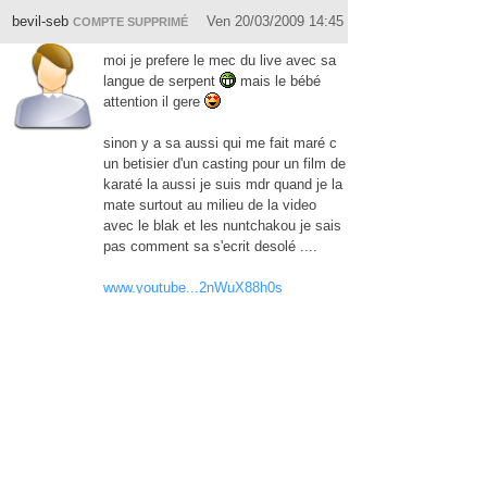
bevil-seb
Ven 20/03/2009 14:45
COMPTE SUPPRIMÉ
moi je prefere le mec du live avec sa
langue de serpent
mais le bébé
attention il gere
sinon y a sa aussi qui me fait maré c
un betisier d'un casting pour un film de
karaté la aussi je suis mdr quand je la
mate surtout au milieu de la video
avec le blak et les nuntchakou je sais
pas comment sa s'ecrit desolé ....
www.youtube...2nWuX88h0s
c'est a mourir de rire
Afro Ninja
cesar-ze-jumper
Ven 20/03/2009 14:46
COMPTE SUPPRIMÉ
Et ça vous fait rire bande de grosse
merde