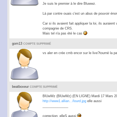
Je suis le premier à le dire Bluwwz.
Là par contre ouais c'est un abus de pouvoir éno
Car si ils avaient fait appliquer la loi, ils auraient
compagnie de CRS.
Mais tel n'a pas été le cas
gom13
COMPTE SUPPRIMÉ
vs aler en crée cmb encor sur le live?tourné la 
beatboxeur
COMPTE SUPPRIMÉ
BlUwWz (BlUwWz) (EN LIGNE) Mardi 17 Mars 20
http://www1.allian.../lourd.jpg
elle aussi
______________
correction: elleS aussi