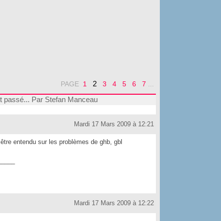
2
PAGE
1
3
4
5
6
7
...
nt passé... Par Stefan Manceau
Mardi 17 Mars 2009 à 12:21
 être entendu sur les problèmes de ghb, gbl
_____
Mardi 17 Mars 2009 à 12:22