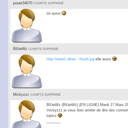
pouet34070
COMPTE SUPPRIMÉ
toi aussi
BlUwWz
COMPTE SUPPRIMÉ
http://www1.allian.../lourd.jpg
elle aussi
Mickyzzz
COMPTE SUPPRIMÉ
BlUwWz (BlUwWz) (EN LIGNE) Mardi 17 Mars 20
mickyzzz je veux bien arreter de dire des conner
topics
_______