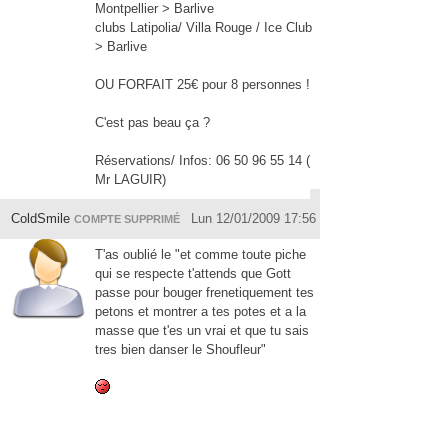
Montpellier > Barlive
clubs Latipolia/ Villa Rouge / Ice Club
> Barlive
OU FORFAIT 25€ pour 8 personnes !
C'est pas beau ça ?
Réservations/ Infos: 06 50 96 55 14 (
Mr LAGUIR)
ColdSmile
Lun 12/01/2009 17:56
COMPTE SUPPRIMÉ
T'as oublié le "et comme toute piche
qui se respecte t'attends que Gott
passe pour bouger frenetiquement tes
petons et montrer a tes potes et a la
masse que t'es un vrai et que tu sais
tres bien danser le Shoufleur"
gom13
Lun 12/01/2009 20:49
COMPTE SUPPRIMÉ