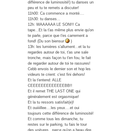
différence de luminosité!) tu danses un
peu et tu te remets a discuter!
11h00: Ca commence a monté....
11h30: tu danses...
12h: WAAAAAA LE SON!!! Ca
tape...Et la t'as même plus envie qu'on
te parle, parce que t'es carrement a
fond! (Du son biensur
)
13h: les lumières s'allument...et
la tu
regardes autour de toi, t'as une sale
tronche, mais façon tu t'en fou, le fait
de regarder autour de toi te rassures!
Cebb envois le dernier son et hop les
videurs te crient: c'est fini dehors!
Et la t'entend: ALLE
CEEEEEEEEEEEEEBB!!
Et il remet THE LAST ONE qui
généralement est orgasmique!
Et la tu ressors satisfait(e)!
Et ouiiiillee....les yeux....et oui
toujours cette différence de luminosité!
Et comme tous les dimanche, tu
restes sur le parking, tu fais le tour
des voitures...parce qu'on a beau dire