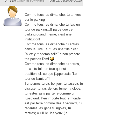
TomSaw
Lun 12/01/2009 00:15
COMPTE SUPPRIMÉ
Comme tous les dimanche, tu arrives
sur le parking
Comme tous les dimanche tu fais un
tour de parking...!! parce que ce
parking quand même, c'est une
institution!
Comme tous les dimanche tu entres
dans le Live...si tu es une fille c'est
"allez y mademoiselle" sinon prépare
tes poches l'ami
Comme tous les dimanche tu entres,
et la...tu fais un truc qui est
traditionnel, ce que j'appelerais "Le
tour de l'amitier"!
Tu tournes tu dis bonjour, tu t'assois tu
discute, tu vas dehors fumer la clope,
tu restes asis par terre comme un
Kosovard. Peu importe tout le monde
est par terre comme des Kosovard, tu
regardes les gens tu rigoles, tu
rentres; ouiiiillle..les yeux (la