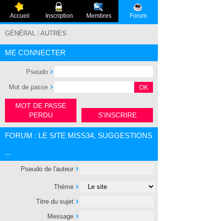
Accueil
Inscription
Membres
Forum
GÉNÉRAL
|
AUTRES
ME CONNECTER
Pseudo
Mot de passe
MOT DE PASSE
PERDU
S'INSCRIRE
FORUM : LE SITE MISS34, SUGGESTIONS
...
Pseudo de l'auteur
Thème
Titre du sujet
Message