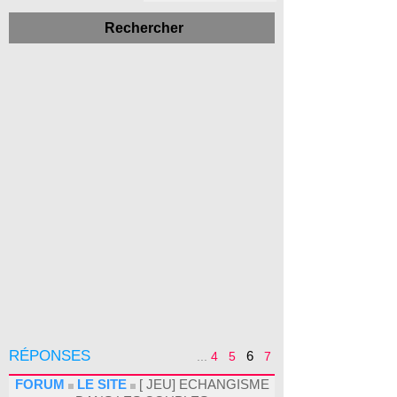
RÉPONSES
6
...
4
5
7
FORUM
LE SITE
[ JEU] ECHANGISME