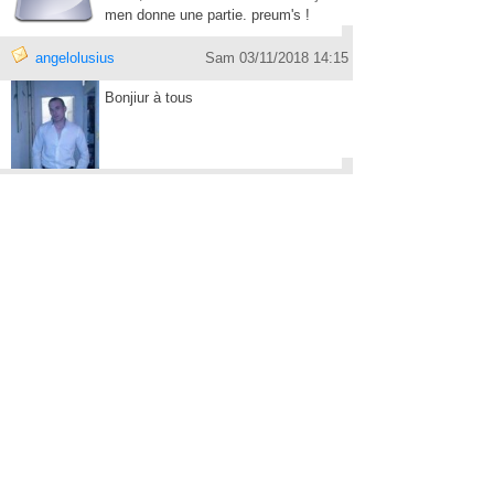
men donne une partie. preum's !
angelolusius
Sam 03/11/2018 14:15
Bonjiur à tous
angelolusius
Sam 03/11/2018 14:15
Bonjiur à tous cc
EsparzaJuan34
Mar 25/12/2018 20:34
COMPTE SUPPRIMÉ
Je adore me melanger
relaxuel
Jeu 15/08/2019 16:39