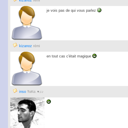
kizanoz
rémi
je vois pas de qui vous parlez
kizanoz
rémi
en tout cas c'était magique
inso
ŦαKα. ♥♫♪