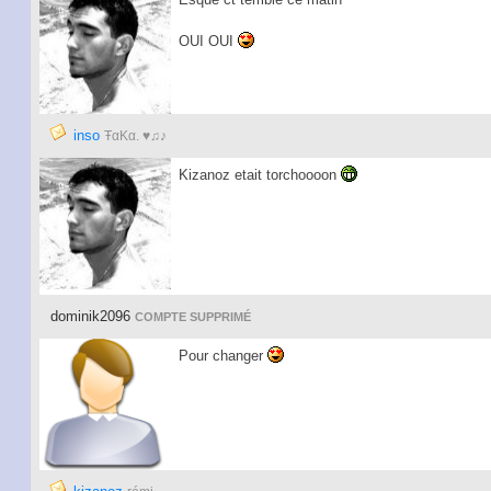
OUI OUI
inso
ŦαKα. ♥♫♪
Kizanoz etait torchoooon
dominik2096
COMPTE SUPPRIMÉ
Pour changer