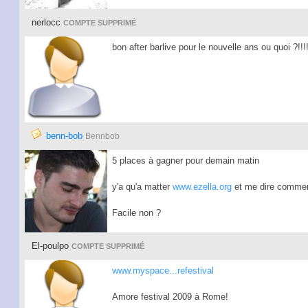
nerlocc
COMPTE SUPPRIMÉ
bon after barlive pour le nouvelle ans ou quoi ?!!!
benn-bob
Bennbob
5 places à gagner pour demain matin
y'a qu'a matter
www.ezella.org
et me dire comment 
Facile non ?
El-poulpo
COMPTE SUPPRIMÉ
www.myspace...refestival
Amore festival 2009 à Rome!