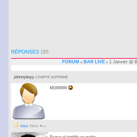
RÉPONSES
185
FORUM
BAR LIVE
1 Janvier @ Ba
johnnyboyy
COMPTE SUPPRIMÉ
MDRRRR
inso
ŦαKα. ♥♫♪
Esque ct terrible ce matin