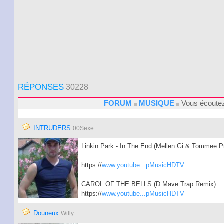
RÉPONSES
30228
FORUM
MUSIQUE
Vous écoutez
INTRUDERS
00Sexe
Linkin Park - In The End (Mellen Gi & Tommee Pr
https://
www.youtube...pMusicHDTV
CAROL OF THE BELLS (D.Mave Trap Remix)
https://
www.youtube...pMusicHDTV
Douneux
Willy