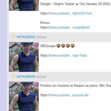
Danger - Origins Teaser ▲ Out January 18 2019, 
https://
www.youtube...4g2oVEzVuA
Bonux:
https://
www.youtube...vengerBand
INTRUDERS
00Sexe
DBZesque
https://
www.youtube...nger-Topic
INTRUDERS
00Sexe
Poutine en chanteur et Maduro au piano. 80s Sov
https://
www.youtube...e=youtu.be