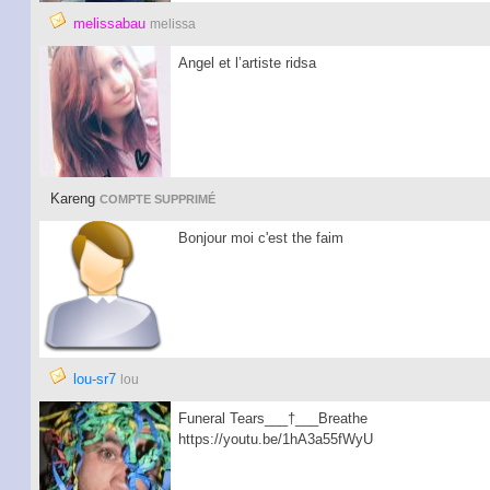
melissabau
melissa
Angel et l’artiste ridsa
Kareng
COMPTE SUPPRIMÉ
Bonjour moi c'est the faim
lou-sr7
lou
Funeral Tears___†___Breathe
https://youtu.be/1hA
3a55fWyU