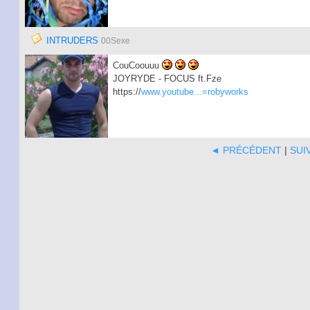
INTRUDERS
00Sexe
CouCoouuu
JOYRYDE - FOCUS ft.Fze
https://
www.youtube...=robyworks
◄ PRÉCÉDENT
|
SUI