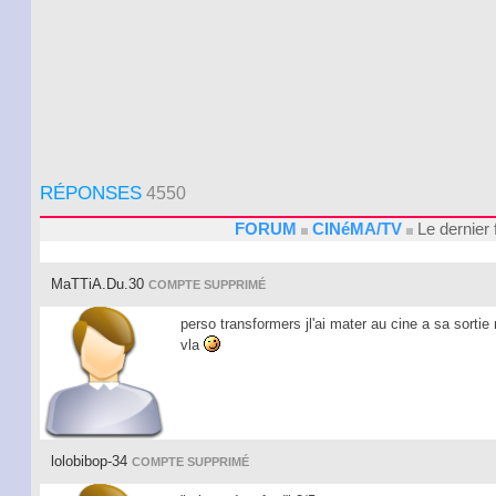
RÉPONSES
4550
FORUM
CINéMA/TV
Le dernier 
MaTTiA.Du.30
COMPTE SUPPRIMÉ
perso transformers jl'ai mater au cine a sa sortie
vla
lolobibop-34
COMPTE SUPPRIMÉ