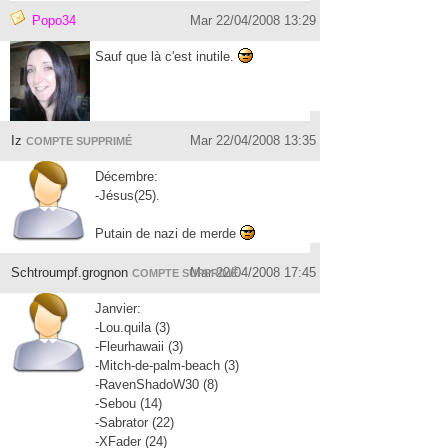
Popo34
Mar 22/04/2008 13:29
Sauf que là c'est inutile.
Iz
Mar 22/04/2008 13:35
COMPTE SUPPRIMÉ
Décembre:
-Jésus(25).
Putain de nazi de merde
Schtroumpf.grognon
Mar 22/04/2008 17:45
COMPTE SUPPRIMÉ
Janvier:
-Lou.quila (3)
-Fleurhawaii (3)
-Mitch-de-palm-beach
(3)
-RavenShadoW30 (8)
-Sebou (14)
-Sabrator (22)
-XFader (24)