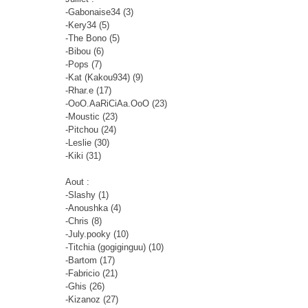
-Gabonaise34 (3)
-Kery34 (5)
-The Bono (5)
-Bibou (6)
-Pops (7)
-Kat (Kakou934) (9)
-Rhar.e (17)
-OoO.AaRiCiAa.OoO (23)
-Moustic (23)
-Pitchou (24)
-Leslie (30)
-Kiki (31)
Aout :
-Slashy (1)
-Anoushka (4)
-Chris (8)
-July.pooky (10)
-Titchia (gogiginguu) (10)
-Bartom (17)
-Fabricio (21)
-Ghis (26)
-Kizanoz (27)