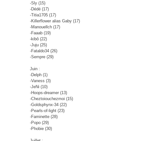
-Sly (15)
-Dédé (17)
-Titia1705 (17)
-Killerflower alias Gaby (17)
-Manouellch (17)
-Faaab (19)
-kibô (22)
-Juju (25)
-Fataldo34 (26)
-Sempre (29)
Juin :
-Delph (1)
-Vaness (3)
-JeNi (10)
-Hoops-dreamer (13)
-Cheztoiouchezmoi (15)
-Goldsphynx-34 (22)
-Pearls-of-light (23)
-Faminette (28)
-Popo (29)
-Phobie (30)
Juillet :