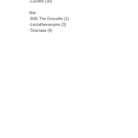
-Lucette (30)
Mai :
-BiBi.The.Groseille (1)
-Lestathevampire (3)
-Staziaaa (4)
-Gueli (7)
-Nightflowers le pur bogoss tkt
représente la cagoule (8)
-Mlilix (9)
-Beurre-breton (12)
-LOUVE.DES..STEPPES (13)
-Sly (15)
-Dédé (17)
-Titia1705 (17)
-Killerflower alias Gaby (17)
-Manouellch (17)
-Faaab (19)
-kibô (22)
-Juju (25)
-Fataldo34 (26)
-Sempre (29)
Juin :