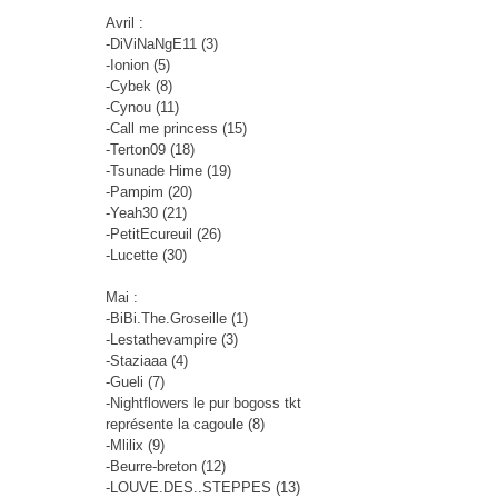
Avril :
-DiViNaNgE11 (3)
-Ionion (5)
-Cybek (8)
-Cynou (11)
-Call me princess (15)
-Terton09 (18)
-Tsunade Hime (19)
-Pampim (20)
-Yeah30 (21)
-PetitEcureuil (26)
-Lucette (30)
Mai :
-BiBi.The.Groseille (1)
-Lestathevampire (3)
-Staziaaa (4)
-Gueli (7)
-Nightflowers le pur bogoss tkt
représente la cagoule (8)
-Mlilix (9)
-Beurre-breton (12)
-LOUVE.DES..STEPPES (13)