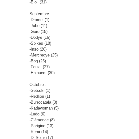
-Eloli (31)
Septembre :
-Dromel (1)
-Jobo (11)
-Géro (15)
-Dodye (16)
-Spikes (18)
-Inso (20)
-Mercredye (25)
-Bog (25)
-Fouzii (27)
-Eniouem (30)
Octobre :
-Setsuki (1)
-Redlion (1)
-Burrocatala (3)
-Katiawoman (5)
-Ludo (6)
-Clémence (8)
-Parigina (13)
-Remi (14)
-Dj Solar (17)