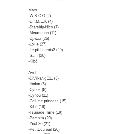
Mars :
-W-S-C-G (2)
-D.I.M.E.K (4)
-Starship-Nico (7)
-Meumeuhh (11)
-Dj.wax (26)
-Lollie (27)
-Le.pti.biterois2 (29)
-Sam (30)
-Kibô
Avril :
-DiViNaNgE11 (3)
-Ionion (5)
-Cybek (8)
-Cynou (11)
-Call me princess (15)
-Kibô (18)
-Tsunade Hime (19)
-Pampim (20)
-Yeah30 (21)
-PetitEcureuil (26)