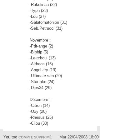
-Rakelinaa (22)
-Typh (23)
-Lou (27)
-Salatomatonion (31)
-Seb.Petrucci (31)
Novembre :
-Ptit-ange (2)
-Bipbip (5)
-Le-tchoul (13)
-Altheos (15)
-Angel-cry (19)
-Ultimate-seb (20)
-Starfake (24)
-Djes34 (29)
Décembre :
-Citron (14)
-Oxy (20)
-Rhesus (25)
-Cilou (30)
You.too
Mar 22/04/2008 18:00
COMPTE SUPPRIMÉ