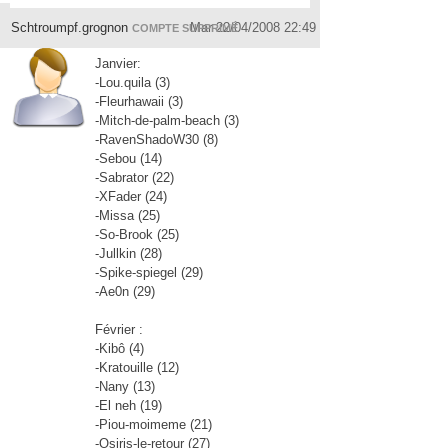
Schtroumpf.grognon
Mar 22/04/2008 22:49
COMPTE SUPPRIMÉ
Janvier:
-Lou.quila (3)
-Fleurhawaii (3)
-Mitch-de-palm-beach
(3)
-RavenShadoW30 (8)
-Sebou (14)
-Sabrator (22)
-XFader (24)
-Missa (25)
-So-Brook (25)
-Jullkin (28)
-Spike-spiegel (29)
-Ae0n (29)
Février :
-Kibô (4)
-Kratouille (12)
-Nany (13)
-El neh (19)
-Piou-moimeme (21)
-Osiris-le-retour (27)