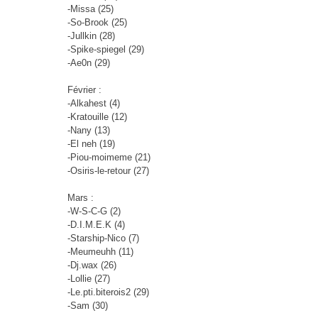
-Missa (25)
-So-Brook (25)
-Jullkin (28)
-Spike-spiegel (29)
-Ae0n (29)
Février :
-Alkahest (4)
-Kratouille (12)
-Nany (13)
-El neh (19)
-Piou-moimeme (21)
-Osiris-le-retour (27)
Mars :
-W-S-C-G (2)
-D.I.M.E.K (4)
-Starship-Nico (7)
-Meumeuhh (11)
-Dj.wax (26)
-Lollie (27)
-Le.pti.biterois2 (29)
-Sam (30)