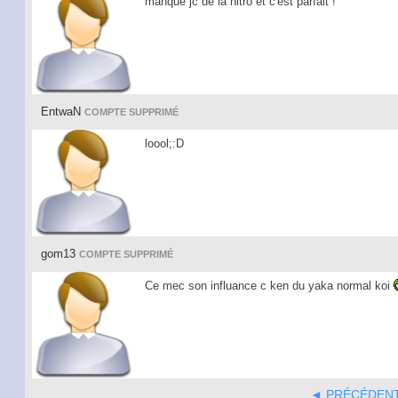
manque jc de la nitro et c'est parfait !
EntwaN
COMPTE SUPPRIMÉ
loool;:D
gom13
COMPTE SUPPRIMÉ
Ce mec son influance c ken du yaka normal koi
◄ PRÉCÉDEN