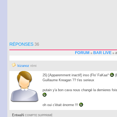
RÉPONSES
36
FORUM
BAR LIVE
a
kizanoz
rémi
25) [Apparemment inactif] inso (Flo' FaKaa^
(
Guillaume Kreagan ?? t'es serieux
putain y'a bon cava nous changé la dernieres fois 
oh oui c'était énorme !!!
EntwaN
COMPTE SUPPRIMÉ